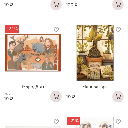
19 ₽
120 ₽
-24%
Мародёры
Мандрагора
25 ₽
19 ₽
19 ₽
-21%