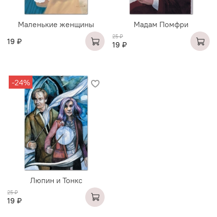
Маленькие женщины
Мадам Помфри
25 ₽
19 ₽
19 ₽
-24%
Люпин и Тонкс
25 ₽
19 ₽