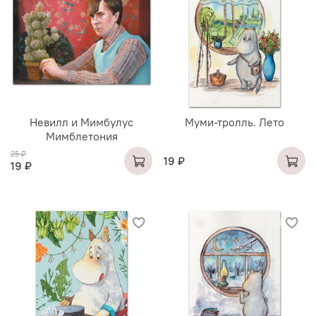
Невилл и Мимбулус
Муми-тролль. Лето
Мимблетония
25 ₽
19 ₽
19 ₽