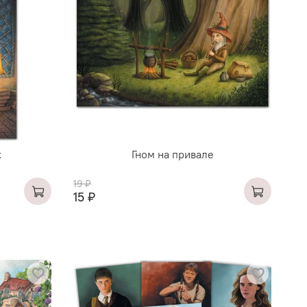
х
Гном на привале
19 ₽
15 ₽