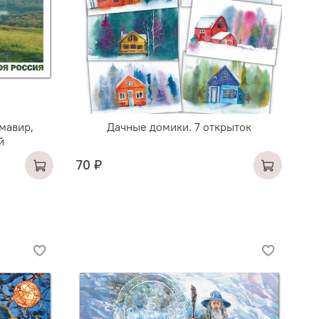
рмавир,
Дачные домики. 7 открыток
й
70 ₽