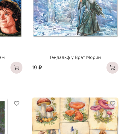
Сэм
Гэндальф у Врат Мории
19 ₽