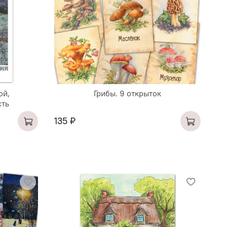
ой,
Грибы. 9 открыток
сть
135 ₽