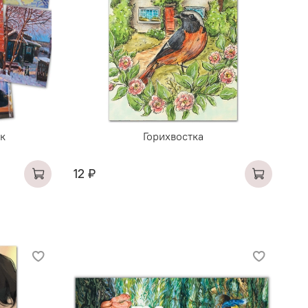
ок
Горихвостка
12 ₽