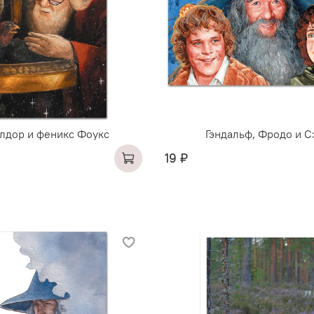
лдор и феникс Фоукс
Гэндальф, Фродо и 
19 ₽