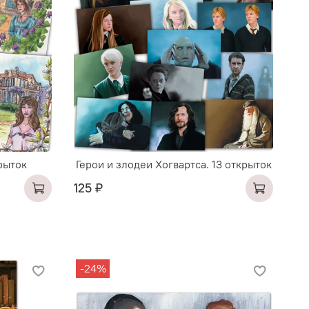
рыток
Герои и злодеи Хогвартса. 13 открыток
125 ₽
-24%