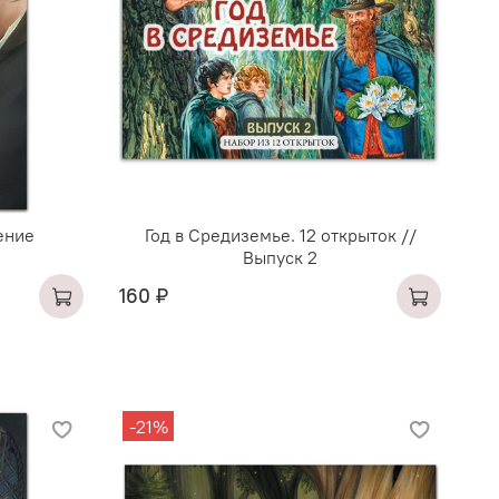
ение
Год в Средиземье. 12 открыток //
Выпуск 2
160 ₽
-21%