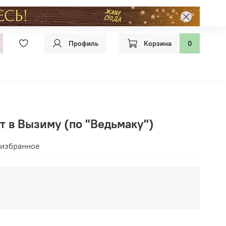
Профиль
Корзина
0
т в Вызиму (по "Ведьмаку")
 избранное