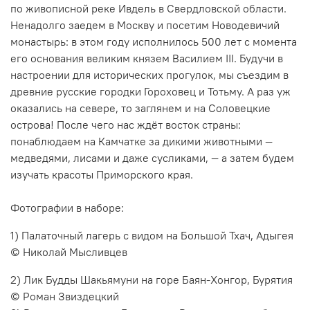
по живописной реке Ивдель в Свердловской области.
Ненадолго заедем в Москву и посетим Новодевичий
монастырь: в этом году исполнилось 500 лет с момента
его основания великим князем Василием III. Будучи в
настроении для исторических прогулок, мы съездим в
древние русские городки Гороховец и Тотьму. А раз уж
оказались на севере, то заглянем и на Соловецкие
острова! После чего нас ждёт восток страны:
понаблюдаем на Камчатке за дикими животными —
медведями, лисами и даже сусликами, — а затем будем
изучать красоты Приморского края.
Фотографии в наборе:
1) Палаточный лагерь с видом на Большой Тхач, Адыгея
© Николай Мысливцев
2) Лик Будды Шакьямуни на горе Баян-Хонгор, Бурятия
© Роман Звиздецкий