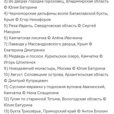
3) Во дворах городка Гороховец, Владимирская область
© Юлия Батурина
4) Черноморские дельфины возле Балаклавской бухты,
Крым © Егор Никифоров
5) Река Ивдель, Свердловская область © Сергей
Макурин
6) Камчатская лисичка © Алёна Ивочкина
7) Лаванда у Массандровского дворца, Крым ©
Екатерина Дмитренко
8) Медведь и лососи. Курильское озеро, Камчатка ©
Игорь Шпиленок
9) Новодевичий монастырь, Москва © Юлия Батурина
10) Август. Соловецкие острова, Архангельская область
© Дмитрий Купрацевич
11) Суслики-евражки у подножия вулкана Авачинский,
Камчатка © Нина Слащилина
12) Гуляя по старинной Тотьме, Вологодская область ©
Юлия Батурина
13) Бухта Триозёрье, Приморский край © Антон Блохин